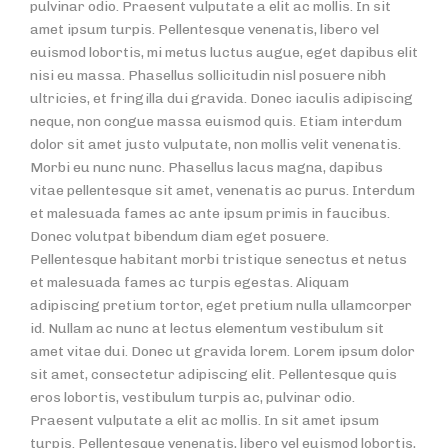
pulvinar odio. Praesent vulputate a elit ac mollis. In sit
amet ipsum turpis. Pellentesque venenatis, libero vel
euismod lobortis, mi metus luctus augue, eget dapibus elit
nisi eu massa. Phasellus sollicitudin nisl posuere nibh
ultricies, et fringilla dui gravida. Donec iaculis adipiscing
neque, non congue massa euismod quis. Etiam interdum
dolor sit amet justo vulputate, non mollis velit venenatis.
Morbi eu nunc nunc. Phasellus lacus magna, dapibus
vitae pellentesque sit amet, venenatis ac purus. Interdum
et malesuada fames ac ante ipsum primis in faucibus.
Donec volutpat bibendum diam eget posuere.
Pellentesque habitant morbi tristique senectus et netus
et malesuada fames ac turpis egestas. Aliquam
adipiscing pretium tortor, eget pretium nulla ullamcorper
id. Nullam ac nunc at lectus elementum vestibulum sit
amet vitae dui. Donec ut gravida lorem. Lorem ipsum dolor
sit amet, consectetur adipiscing elit. Pellentesque quis
eros lobortis, vestibulum turpis ac, pulvinar odio.
Praesent vulputate a elit ac mollis. In sit amet ipsum
turpis. Pellentesque venenatis, libero vel euismod lobortis,