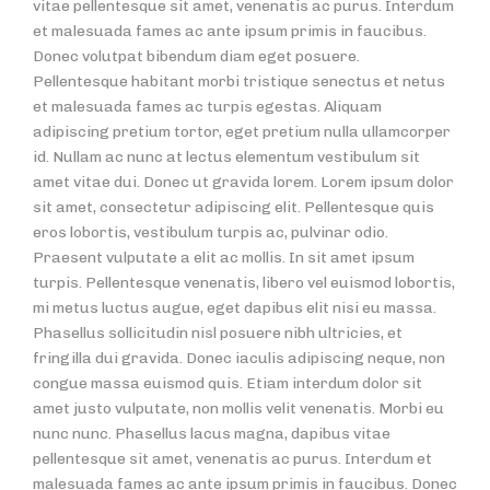
vitae pellentesque sit amet, venenatis ac purus. Interdum
et malesuada fames ac ante ipsum primis in faucibus.
Donec volutpat bibendum diam eget posuere.
Pellentesque habitant morbi tristique senectus et netus
et malesuada fames ac turpis egestas. Aliquam
adipiscing pretium tortor, eget pretium nulla ullamcorper
id. Nullam ac nunc at lectus elementum vestibulum sit
amet vitae dui. Donec ut gravida lorem. Lorem ipsum dolor
sit amet, consectetur adipiscing elit. Pellentesque quis
eros lobortis, vestibulum turpis ac, pulvinar odio.
Praesent vulputate a elit ac mollis. In sit amet ipsum
turpis. Pellentesque venenatis, libero vel euismod lobortis,
mi metus luctus augue, eget dapibus elit nisi eu massa.
Phasellus sollicitudin nisl posuere nibh ultricies, et
fringilla dui gravida. Donec iaculis adipiscing neque, non
congue massa euismod quis. Etiam interdum dolor sit
amet justo vulputate, non mollis velit venenatis. Morbi eu
nunc nunc. Phasellus lacus magna, dapibus vitae
pellentesque sit amet, venenatis ac purus. Interdum et
malesuada fames ac ante ipsum primis in faucibus. Donec